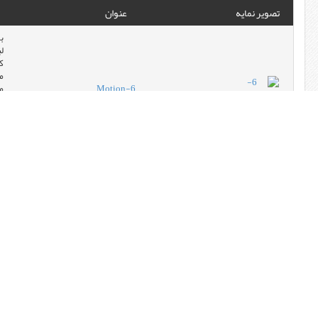
تصویر نمایه
عنوان
ل
ک
6-Motion
م
ه
ی
ص
آ
ن
ی
د
dB
ص
س
ا
ک
د
س
ز