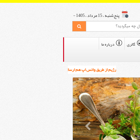
پنج‌شنبه ، 15 مرداد ، 1405 -
گالری
درباره ما
رژیم از طریق واتس اپ هم ارسال می شود. قبل از هرنوع واریزی حتما اول بین 12 تا 3 ظهر با مطب تماس بگیرید: شماره های مطب 22750414 و 22750449 می باشد.