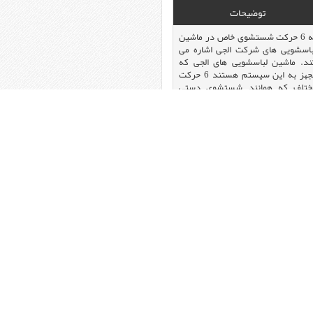
توضیحات
به 6 حرکت شستشوی خاص در ماشین
باسشویی های شرکت الجی اشاره می
ند. ماشین لباسشویی های الجی که
مجهز به این سیستم هستند 6 حرکت
ختلف که همانند شستشوی دستی
ستند را شبیه سازی می کنند تا پروسه
 شستشوی لباسها به بهترین نحو
ورت گیرد. این حرکت ها شامل پله ای،
بکشی، پیچشی، ...
dB یا دسی‌بل واحدی لگاریتمی برای بیان
سبت یک کمیت فیزیکی مثل توان به
ک مقدار مرجع مشخص است. از
سی‌بل معمولا به عنوان یکای تراز فشار
دا استفاده می‌کنند. برای مثال،
روصدای خودروها در یک خیابان شلوغ
70 دسی بل و سکوت مطلق 0 دسی بل
ست.
مپرسورهای اینورتر دیجیتال با بررسی
قیق میزان استفاده کاربر از یخچال،
رعت کارکردشان را تنظیم می‌کنند. به
بان ساده تر برخلاف کمپرسورهای